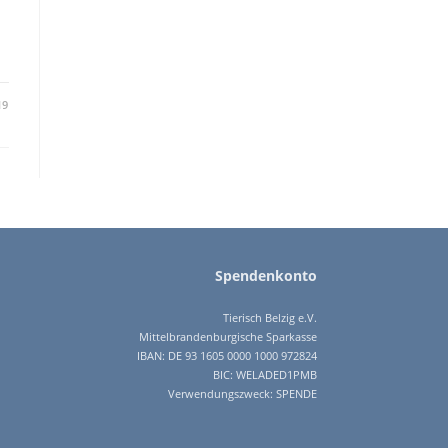
19
Spendenkonto
Tierisch Belzig e.V.
Mittelbrandenburgische Sparkasse
IBAN: DE 93 1605 0000 1000 972824
BIC: WELADED1PMB
Verwendungszweck: SPENDE