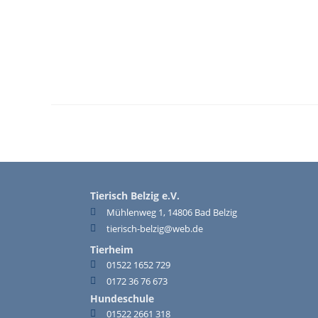
Tierisch Belzig e.V.
Mühlenweg 1, 14806 Bad Belzig
tierisch-belzig@web.de
Tierheim
01522 1652 729
0172 36 76 673
Hundeschule
01522 2661 318