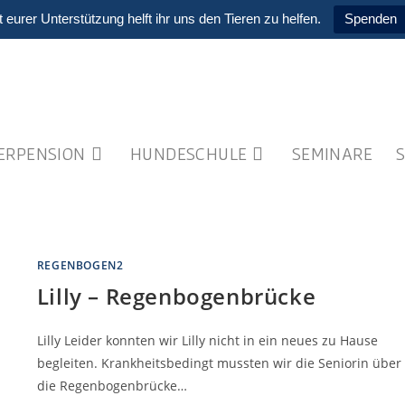
t eurer Unterstützung helft ihr uns den Tieren zu helfen.
Spenden
IERPENSION
HUNDESCHULE
SEMINARE
REGENBOGEN2
Lilly – Regenbogenbrücke
Lilly Leider konnten wir Lilly nicht in ein neues zu Hause
begleiten. Krankheitsbedingt mussten wir die Seniorin über
die Regenbogenbrücke…