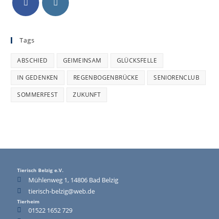
Tags
ABSCHIED
GEIMEINSAM
GLÜCKSFELLE
IN GEDENKEN
REGENBOGENBRÜCKE
SENIORENCLUB
SOMMERFEST
ZUKUNFT
Tierisch Belzig e.V.
Mühlenweg 1, 14806 Bad Belzig
tierisch-belzig@web.de
Tierheim
01522 1652 729