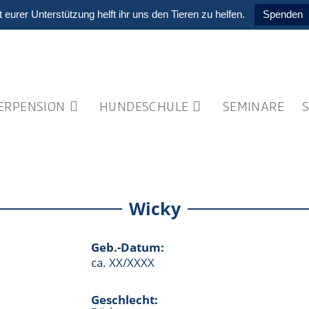
t eurer Unterstützung helft ihr uns den Tieren zu helfen.
Spenden
IERPENSION
HUNDESCHULE
SEMINARE
Wicky
Geb.-Datum:
ca. XX/XXXX
Geschlecht: