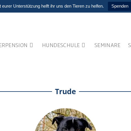
t eurer Unterstützung helft ihr uns den Tieren zu helfen.
Spenden
IERPENSION
HUNDESCHULE
SEMINARE
Trude