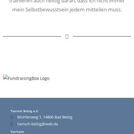
trainieren auch fleißig daran, dass ich nicht immer
mein Selbstbewusstsein jedem mitteilen muss.
Tierisch Belzig e.V.
Mühlenweg 1, 14806 Bad Belzig
tierisch-belzig@web.de
Tierheim