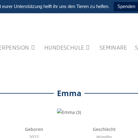
t eurer Unterstützung helft ihr uns den Tieren zu helfen.
Spenden
IERPENSION
HUNDESCHULE
SEMINARE
Emma
Geboren
Geschlecht
2022
Hündin