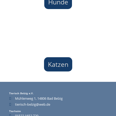
Hunde
Katzen
Tierisch Belzig e.V.
Mühlenweg 1, 14806 Bad Belzig
tierisch-belzig@web.de
Tierheim
01522 1652 729