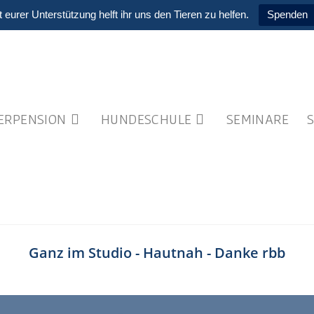
t eurer Unterstützung helft ihr uns den Tieren zu helfen.
Spenden
IERPENSION
HUNDESCHULE
SEMINARE
Ganz im Studio - Hautnah - Danke rbb