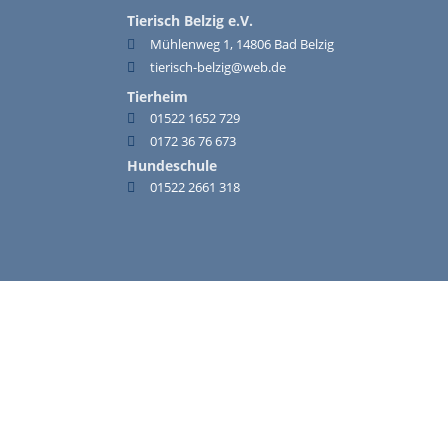
Tierisch Belzig e.V.
Mühlenweg 1, 14806 Bad Belzig
tierisch-belzig@web.de
Tierheim
01522 1652 729
0172 36 76 673
Hundeschule
01522 2661 318